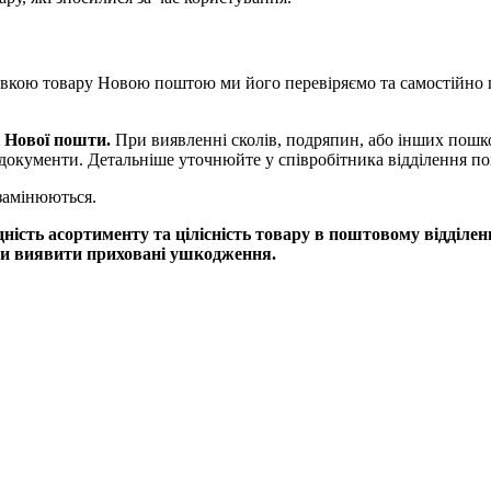
авкою товару Новою поштою ми його перевіряємо та самостійно 
і Нової пошти.
При виявленні сколів, подряпин, або інших пошк
документи. Детальніше уточнюйте у співробітника відділення п
замінюються.
ість асортименту та цілісність товару в поштовому відділен
аби виявити приховані ушкодження.