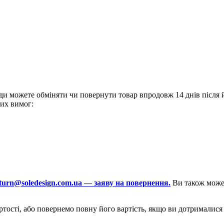
ди можете обміняти чи повернути товар впродовж 14 днів після 
их вимог:
turn@soledesign.com.ua — заяву на повернення.
Ви також може
тості, або повернемо повну його вартість, якщо ви дотрималися