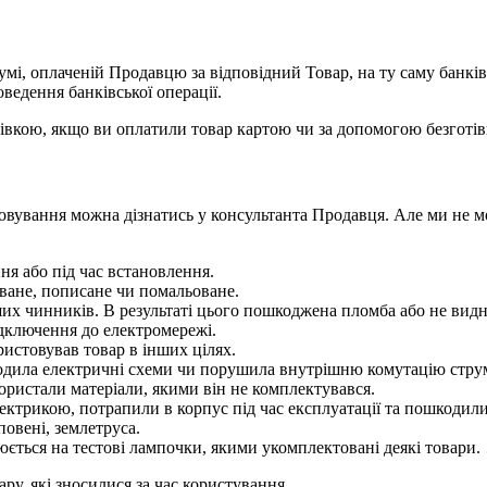
умі, оплаченій Продавцю за відповідний Товар, на ту саму банкі
ведення банківської операції.
вкою, якщо ви оплатили товар картою чи за допомогою безготів
овування можна дізнатись у консультанта Продавця. Але ми не м
я або під час встановлення.
ване, пописане чи помальоване.
их чинників. В результаті цього пошкоджена пломба або не видн
дключення до електромережі.
истовував товар в інших цілях.
кодила електричні схеми чи порушила внутрішню комутацію стру
ористали матеріали, якими він не комплектувався.
ектрикою, потрапили в корпус під час експлуатації та пошкодили
овені, землетруса.
юється на тестові лампочки, якими укомплектовані деякі товари.
ру, які зносилися за час користування.