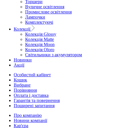
Торшери
Вуличне освітлення
Промислове освітлення
Лампочки
Комплектуючі
Колекції
Колекція Glossy
Колекція Matte
Колекція Moon
Колекція Oloro
Світильники з акумулятором
Новинки
Акції
Особистий кабінет
Кошик
Вибране
Порівняння
Оплата і доставка
Гарантія та повернення
Поширені запитання
Про компанію
Новини компанії
Кар'єра