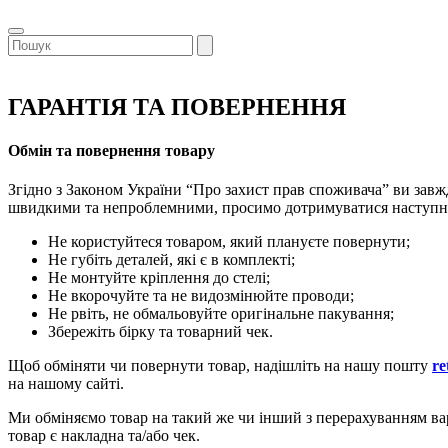
ГАРАНТІЯ ТА ПОВЕРНЕННЯ
Обмін та повернення товару
Згідно з Законом України “Про захист прав споживача” ви завж
швидкими та непроблемними, просимо дотримуватися наступн
Не користуйтеся товаром, який плануєте повернути;
Не губіть деталей, які є в комплекті;
Не монтуйте кріплення до стелі;
Не вкорочуйте та не видозмінюйте проводи;
Не рвіть, не обмальовуйте оригінальне пакування;
Збережіть бірку та товарний чек.
Щоб обміняти чи повернути товар, надішліть на нашу пошту
re
на нашому сайті.
Ми обміняємо товар на такий же чи інший з перерахуванням вар
товар є накладна та/або чек.