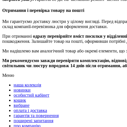
Отримання i перевiрка товару на поштi
Ми гарантуємо доставку люстри у цілому вигляді. Перед відпр
склад компанії-перевізника для оформлення доставки.
При отриманні
одразу перевіряйте вміст посилки у відділенн
пошкодження. Залишайте товар на пошті, оформивши потрібні 
Ми надішлемо вам аналогічний товар або окремі елементи, що 
Ми рекомендуємо завжди перевіряти комплектацію, відповідн
світильник чи люстру впродовж 14 днів після отримання, 
Меню
наша колекція
новинки
особистий кабінет
кошик
вибране
оплата і доставка
гарантія та повернення
поширені запитання
про компанію