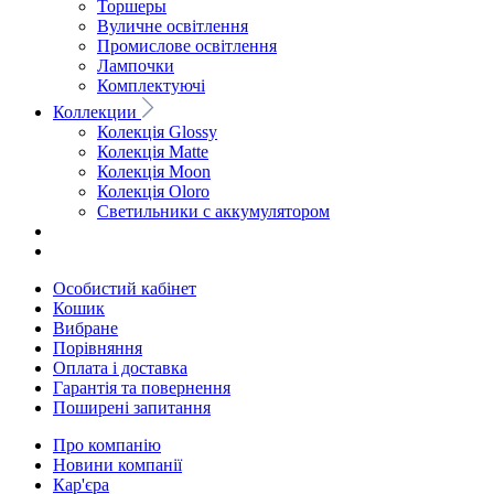
Торшеры
Вуличне освітлення
Промислове освітлення
Лампочки
Комплектуючі
Коллекции
Колекція Glossy
Колекція Matte
Колекція Moon
Колекція Oloro
Светильники с аккумулятором
Особистий кабінет
Кошик
Вибране
Порівняння
Оплата і доставка
Гарантія та повернення
Поширені запитання
Про компанію
Новини компанії
Кар'єра